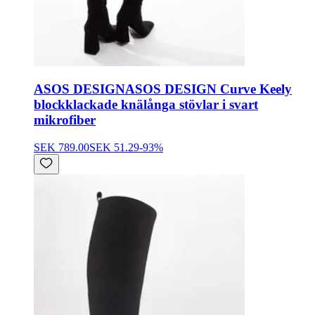
ASOS DESIGN
ASOS DESIGN Curve Keely
blockklackade knälånga stövlar i svart
mikrofiber
SEK 789.00
SEK 51.29
-
93
%