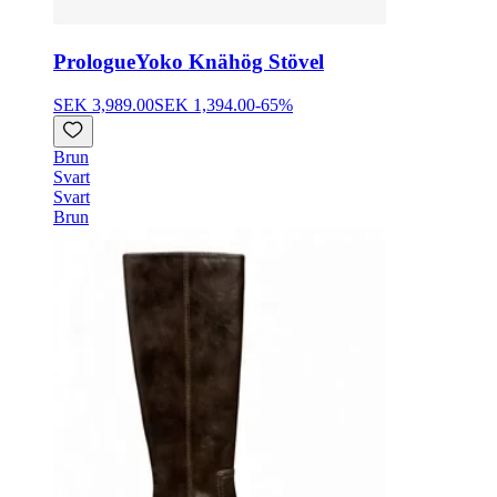
Prologue
Yoko Knähög Stövel
SEK 3,989.00
SEK 1,394.00
-
65
%
Brun
Svart
Svart
Brun