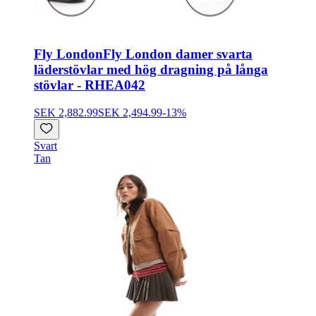
Fly London
Fly London damer svarta
läderstövlar med hög dragning på långa
stövlar - RHEA042
SEK 2,882.99
SEK 2,494.99
-
13
%
Svart
Tan