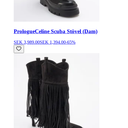
Prologue
Celine Scuba Stövel (Dam)
SEK 3,989.00
SEK 1,394.00
-
65
%