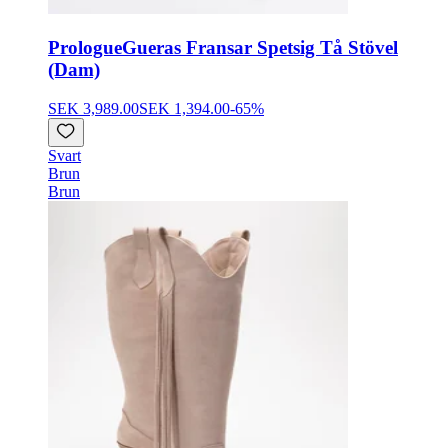
Prologue
Gueras Fransar Spetsig Tå Stövel
(Dam)
SEK 3,989.00
SEK 1,394.00
-
65
%
Svart
Brun
Brun