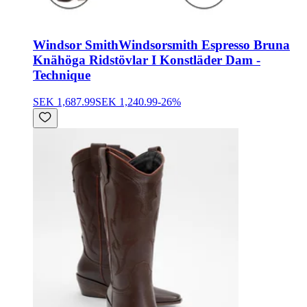
Windsor Smith
Windsorsmith Espresso Bruna
Knähöga Ridstövlar I Konstläder Dam -
Technique
SEK 1,687.99
SEK 1,240.99
-
26
%