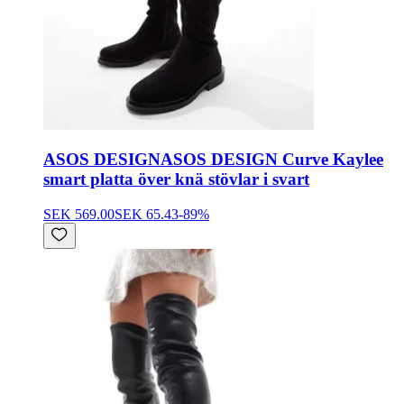
ASOS DESIGN
ASOS DESIGN Curve Kaylee
smart platta över knä stövlar i svart
SEK 569.00
SEK 65.43
-
89
%