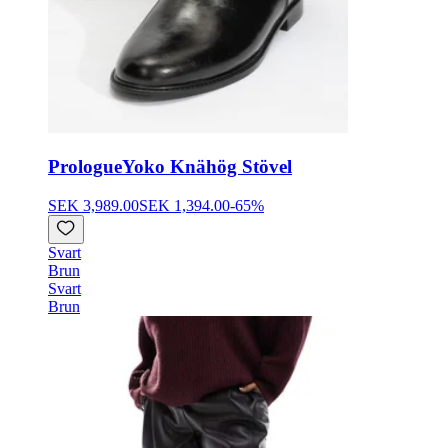
Prologue
Yoko Knähög Stövel
SEK 3,989.00
SEK 1,394.00
-
65
%
Svart
Brun
Svart
Brun