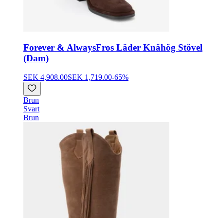
Forever & Always
Fros Läder Knähög Stövel
(Dam)
SEK 4,908.00
SEK 1,719.00
-
65
%
Brun
Svart
Brun