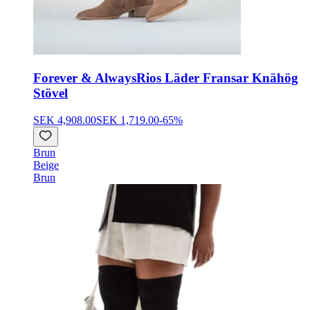
Forever & Always
Rios Läder Fransar Knähög
Stövel
SEK 4,908.00
SEK 1,719.00
-
65
%
Brun
Beige
Brun