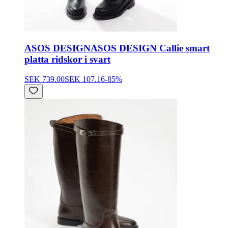
ASOS DESIGN
ASOS DESIGN Callie smart
platta ridskor i svart
SEK 739.00
SEK 107.16
-
85
%