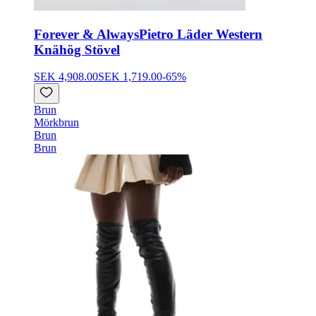
Forever & Always
Pietro Läder Western
Knähög Stövel
SEK 4,908.00
SEK 1,719.00
-
65
%
Brun
Mörkbrun
Brun
Brun