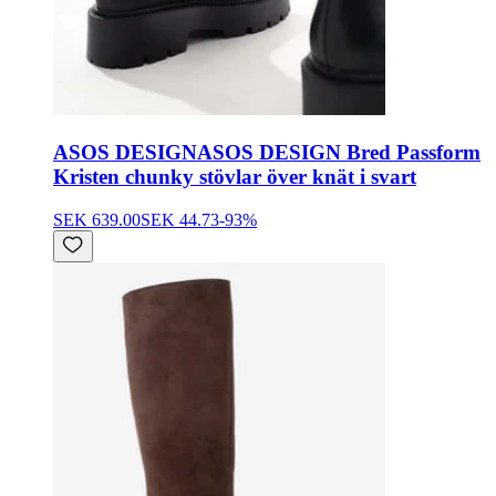
ASOS DESIGN
ASOS DESIGN Bred Passform
Kristen chunky stövlar över knät i svart
SEK 639.00
SEK 44.73
-
93
%