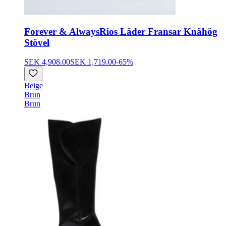
Forever & Always
Rios Läder Fransar Knähög
Stövel
SEK 4,908.00
SEK 1,719.00
-
65
%
Beige
Brun
Brun