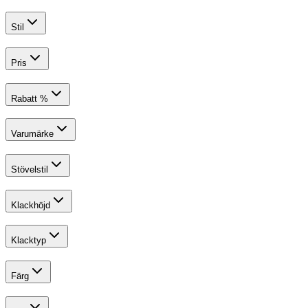
Stil
Pris
Rabatt %
Varumärke
Stövelstil
Klackhöjd
Klacktyp
Färg