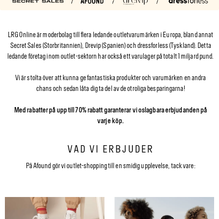
LRG Online är moderbolag till flera ledande outletvarumärken i Europa, bland annat
Secret Sales (Storbritannien), Drevip (Spanien) och dressforless (Tyskland). Detta
ledande företag inom outlet-sektorn har också ett varulager på totalt 1 miljard pund.
Vi är stolta över att kunna ge fantastiska produkter och varumärken en andra
chans och sedan låta dig ta del av de otroliga besparingarna!
Med rabatter på upp till 70% rabatt garanterar vi oslagbara erbjudanden på
varje köp.
VAD VI ERBJUDER
På Afound gör vi outlet-shopping till en smidig upplevelse, tack vare: