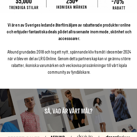
Vi är en av Sveriges ledande återförsäljare av rabatterade produkter online
och erbjuder fantastiska deals på det allra senaste inom mode, skönhet och
accessoarer.
Afound grundades 2018 och tog ett nytt, spännande kliv framåt i december 2024
när vi blev en del av LRG Online. Genom detta partnerskap kan vi ge ännu större
rabatter, ikoniska varumärken och veckovisa prissänkningar till vårt lojala
community av fyndälskare.