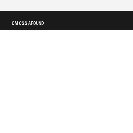
OM OSS AFOUND
Om oss
Varumärken A-Z
Villkor och bestämmelser
Integritetspolicy
HJÄLP
Hjälpcenter
Leverans
Returer
Kontakta oss