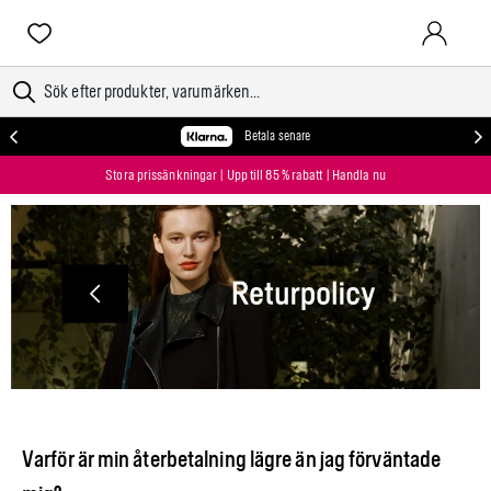
LOGGA IN
Betala senare
Stora prissänkningar | Upp till 85 % rabatt | Handla nu
Varför är min återbetalning lägre än jag förväntade