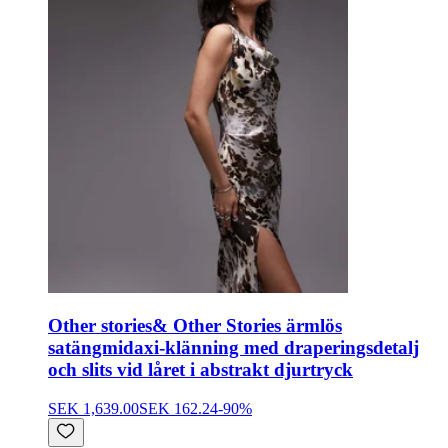
Other stories
& Other Stories ärmlös
satängmidaxi-klänning med draperingsdetalj
och slits vid låret i abstrakt djurtryck
SEK 1,639.00
SEK 162.24
-
90
%