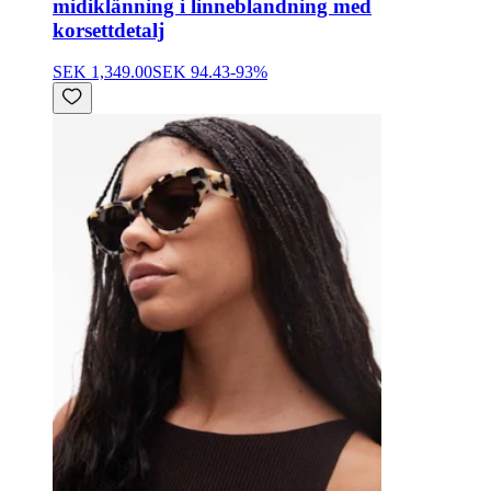
midiklänning i linneblandning med
korsettdetalj
SEK 1,349.00
SEK 94.43
-
93
%