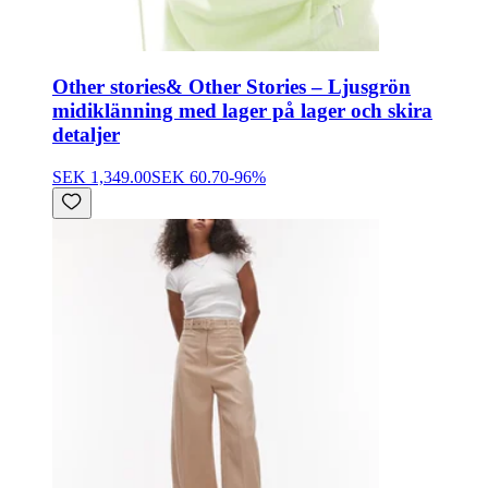
Other stories
& Other Stories – Ljusgrön
midiklänning med lager på lager och skira
detaljer
SEK 1,349.00
SEK 60.70
-
96
%