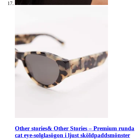
Other stories
& Other Stories – Premium runda
cat eye-solglasögon i ljust sköldpaddsmönster