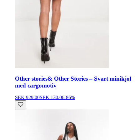
Other stories
& Other Stories – Svart minikjol
med cargomotiv
SEK 929.00
SEK 130.06
-
86
%