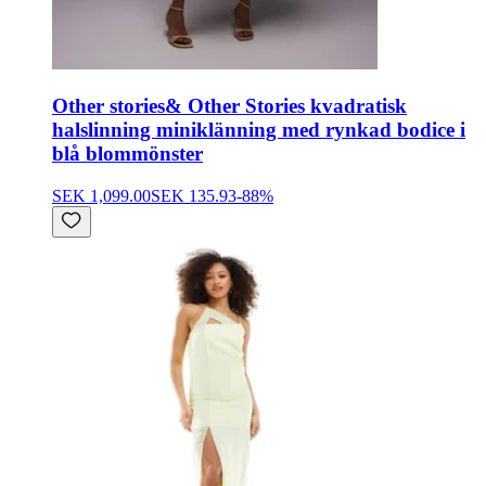
Other stories
& Other Stories kvadratisk
halslinning miniklänning med rynkad bodice i
blå blommönster
SEK 1,099.00
SEK 135.93
-
88
%