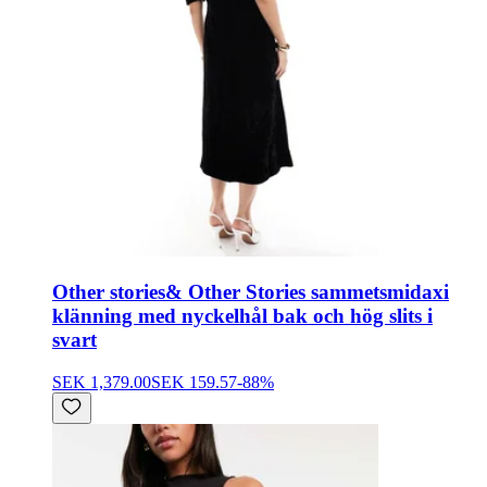
Other stories
& Other Stories sammetsmidaxi
klänning med nyckelhål bak och hög slits i
svart
SEK 1,379.00
SEK 159.57
-
88
%