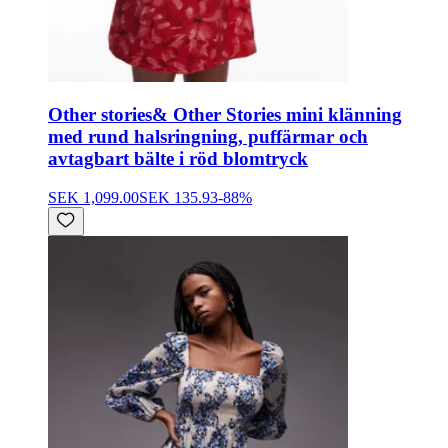
Other stories
& Other Stories mini klänning
med rund halsringning, puffärmar och
avtagbart bälte i röd blomtryck
SEK 1,099.00
SEK 135.93
-
88
%