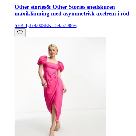
Other stories
& Other Stories snedskuren
maxiklänning med asymmetrisk axelrem i röd
SEK 1,379.00
SEK 159.57
-
88
%