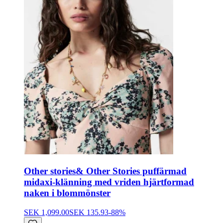
Other stories
& Other Stories puffärmad
midaxi-klänning med vriden hjärtformad
naken i blommönster
SEK 1,099.00
SEK 135.93
-
88
%