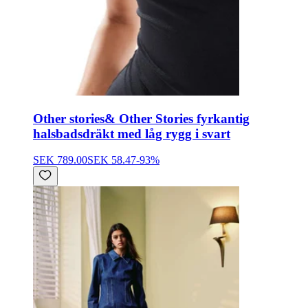
Other stories
& Other Stories fyrkantig
halsbadsdräkt med låg rygg i svart
SEK 789.00
SEK 58.47
-
93
%