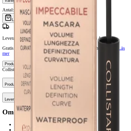
Vänligen välj en storlek
Antal:
Lägg till påsen
Leverans mellan Wednesday 12 Aug och Friday 14 Aug
Gratis leverans på beställningar över 50 SEK
Giltighetsområde.
Läs
mer
Produktbeskrivning
Leverans & Returer
Collistar Impeccabile Vattentät Mascara
Produktbeskrivning
Leverans & Returer
Om oss Afound
Om oss
Varumärken A-Z