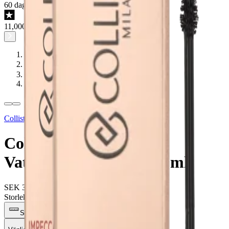
60 dagars öppet köp
11,000+ omdömen på Trustpilot
Dam
/
…
/
Smink
/
Ögon & Ögonbryn
Collistar
Collistar Impeccabile
Vattentålig Mascara 12 ml
SEK 339.08
SEK 284.58
-
16
%
Storlek
*
:
Storleksguide