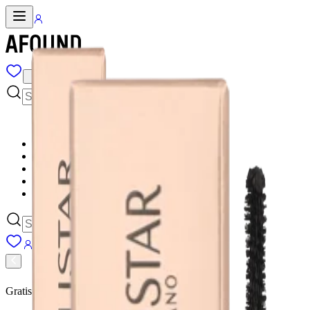
Dam
Herr
Barn
Varumärken
Gratis leverans