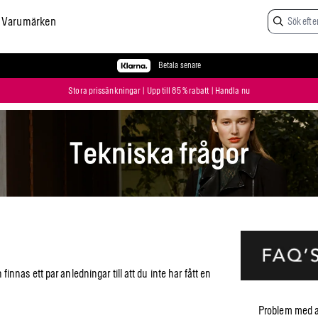
Varumärken
Betala senare
Stora prissänkningar | Upp till 85 % rabatt | Handla nu
nnas ett par anledningar till att du inte har fått en
Problem med a