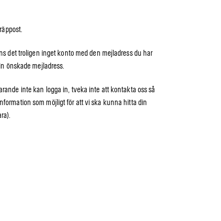
kräppost.
inns det troligen inget konto med den mejladress du har
 din önskade mejladress.
arande inte kan logga in, tveka inte att kontakta oss så
nformation som möjligt för att vi ska kunna hitta din
ra).