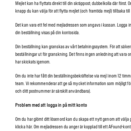
Mejlet kan ha flyttats direkt till din skräppost; dubbelkolla där först.
knapp du kan välja för att flytta mejlet (och framtida mejl) tillbaka till
Det kan vara ett fel med mejladressen som angavs i kassan. Logga in 
din beställning visas på din kontosida.
Din beställning kan granskas av vårt betalningssystem. För att säkers
beställningar ut för granskning. Det finns ingen anledning att vara or
har skickats igenom.
Om du inte har fått din beställningsbekräftelse via mejl inom 12 timma
team. Vi rekommenderar att ge så mycket information som möjligt för 
och ditt postnummer är särskilt användbara).
Problem med att logga in på mitt konto
Om du har glömt ditt lösenord kan du skapa ett nytt genom att välja g
klicka här. Om mejladressen du anger är kopplad till ett AFound-konto f