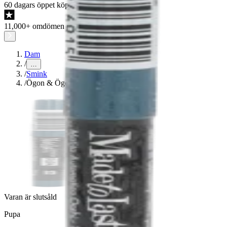
60 dagars öppet köp
11,000+ omdömen på Trustpilot
Dam
/
…
/
Smink
/
Ögon & Ögonbryn
Varan är slutsåld
Pupa