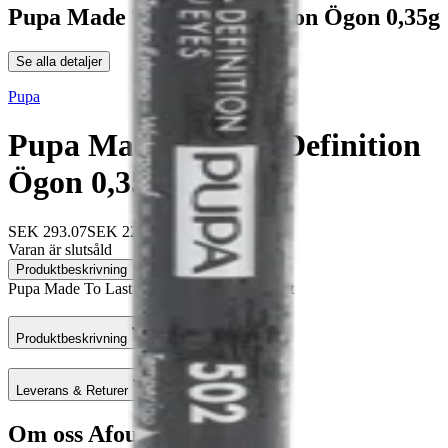
Pupa Made To Last Definition Ögon 0,35g
Se alla detaljer
Pupa
Pupa Made To Last Definition
Ögon 0,35g
SEK 293.07
SEK 229.80
-
22
%
Varan är slutsåld
Produktbeskrivning
Leverans & Returer
Pupa Made To Last Definition Eyes Vattentät
Produktbeskrivning
Leverans & Returer
Om oss Afound